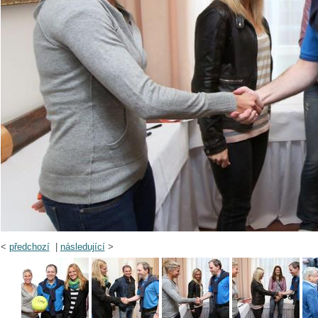
<
předchozí
|
následující
>