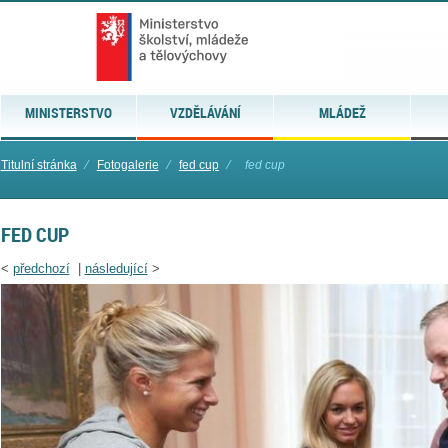
MINISTERSTVO
VZDĚLÁVÁNÍ
MLÁDEŽ
Titulní stránka
⁄
Fotogalerie
⁄
fed cup
⁄
fed cup
FED CUP
<
předchozí
|
následující
>