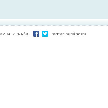
© 2013 – 2026 MŠMT
Nastavení soubrů cookies