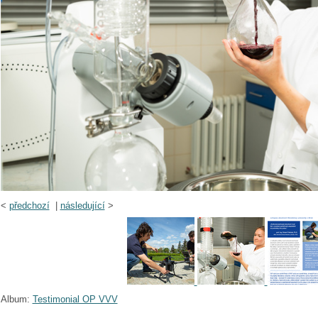
<
předchozí
|
následující
>
Album:
Testimonial OP VVV