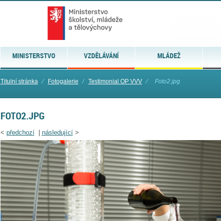
MINISTERSTVO
VZDĚLÁVÁNÍ
MLÁDEŽ
Titulní stránka
⁄
Fotogalerie
⁄
Testimonial OP VVV
⁄
Foto2.jpg
FOTO2.JPG
<
předchozí
|
následující
>