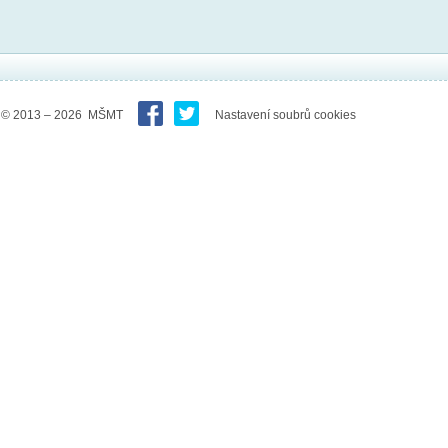
© 2013 – 2026 MŠMT
Nastavení soubrů cookies