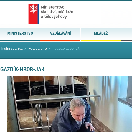
MINISTERSTVO
VZDĚLÁVÁNÍ
MLÁDEŽ
Titulní stránka
⁄
Fotogalerie
⁄
gazdík-hrob-jak
GAZDÍK-HROB-JAK