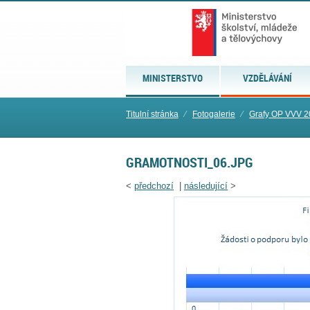
MINISTERSTVO
VZDĚLÁVÁNÍ
Titulní stránka
⁄
Fotogalerie
⁄
Grafy OP VVV 2
GRAMOTNOSTI_06.JPG
<
předchozí
|
následující
>