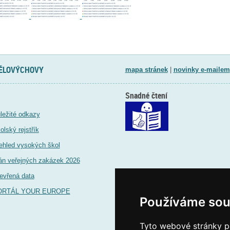
TĚLOVÝCHOVY
mapa stránek
|
novinky e-mailem
Snadné čtení
ležité odkazy
olský rejstřík
ehled vysokých škol
án veřejných zakázek 2026
evřená data
ORTÁL YOUR EUROPE
Používáme sou
Tyto webové stránky po