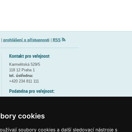
|
prohlášení o přístupnosti
|
RSS
Kontakt pro veřejnost
Karmelitská 529/5
118 12 Praha 1
tel. ústředna:
+420 234 811 111
Podatelna pro veřejnost:
pondělí a středa - 7:30-17:00
úterý a čtvrtek - 7:30-15:30
pátek - 7:30-14:00
bory cookies
8:30 - 9:30 - bezpečnostní přestávka
(více informací
ZDE
)
užívají soubory cookies a další sledovací nástroje s