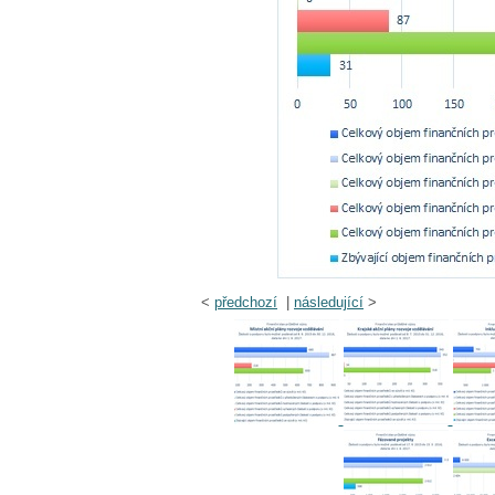
<
předchozí
|
následující
>