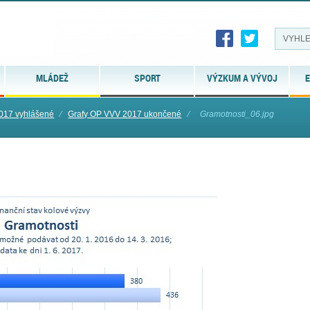
MLÁDEŽ
SPORT
VÝZKUM A VÝVOJ
E
017 vyhlášené
⁄
Grafy OP VVV 2017 ukončené
⁄
Gramotnosti_06.jpg