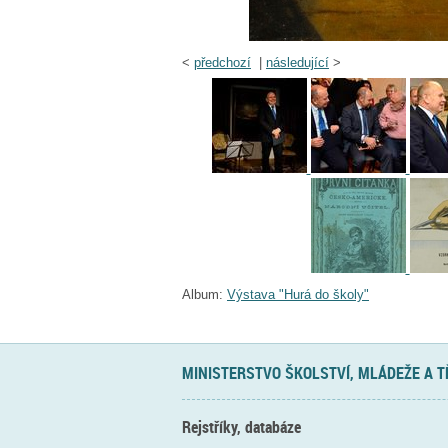
<
předchozí
|
následující
>
Album:
Výstava "Hurá do školy"
MINISTERSTVO ŠKOLSTVÍ, MLÁDEŽE A 
Rejstříky, databáze