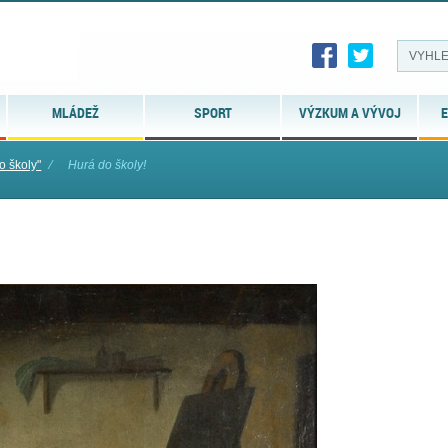
MLÁDEŽ
SPORT
VÝZKUM A VÝVOJ
E
o školy"
⁄
Hurá do školy!