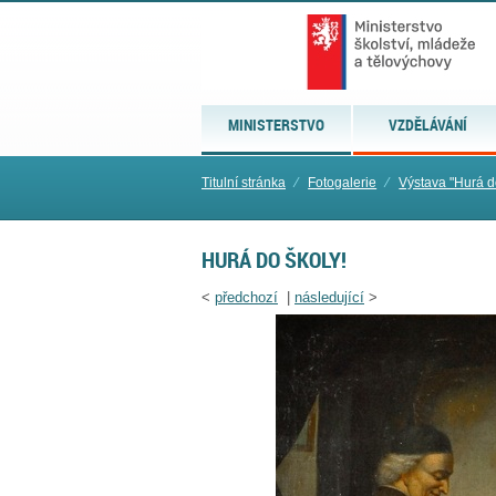
MINISTERSTVO
VZDĚLÁVÁNÍ
Titulní stránka
⁄
Fotogalerie
⁄
Výstava "Hurá d
HURÁ DO ŠKOLY!
<
předchozí
|
následující
>