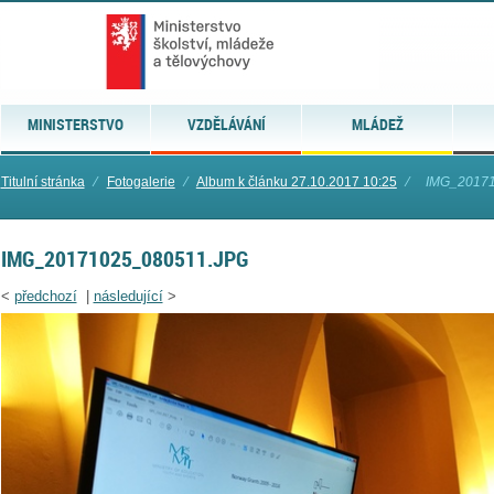
MINISTERSTVO
VZDĚLÁVÁNÍ
MLÁDEŽ
Titulní stránka
⁄
Fotogalerie
⁄
Album k článku 27.10.2017 10:25
⁄
IMG_20171
IMG_20171025_080511.JPG
<
předchozí
|
následující
>