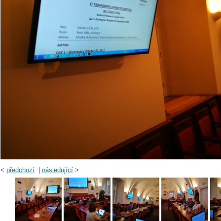
<
předchozí
|
následující
>