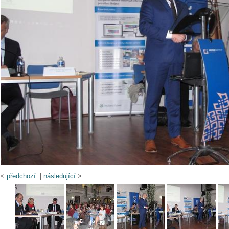
<
předchozí
|
následující
>