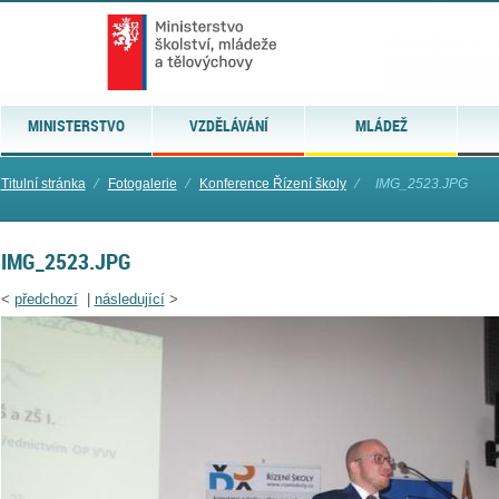
MINISTERSTVO
VZDĚLÁVÁNÍ
MLÁDEŽ
Titulní stránka
⁄
Fotogalerie
⁄
Konference Řízení školy
⁄
IMG_2523.JPG
IMG_2523.JPG
<
předchozí
|
následující
>