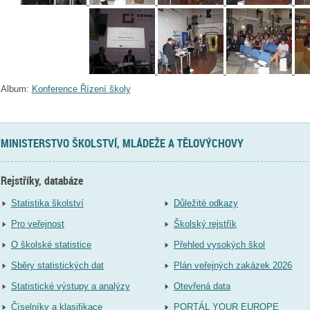
Album:
Konference Řízení školy
MINISTERSTVO ŠKOLSTVÍ, MLÁDEŽE A TĚLOVÝCHOVY
Rejstříky, databáze
Statistika školství
Důležité odkazy
Pro veřejnost
Školský rejstřík
O školské statistice
Přehled vysokých škol
Sběry statistických dat
Plán veřejných zakázek 2026
Statistické výstupy a analýzy
Otevřená data
Číselníky a klasifikace
PORTÁL YOUR EUROPE