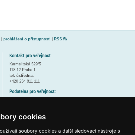
|
prohlášení o přístupnosti
|
RSS
Kontakt pro veřejnost
Karmelitská 529/5
118 12 Praha 1
tel. ústředna:
+420 234 811 111
Podatelna pro veřejnost:
pondělí a středa - 7:30-17:00
úterý a čtvrtek - 7:30-15:30
pátek - 7:30-14:00
bory cookies
8:30 - 9:30 - bezpečnostní přestávka
(více informací
ZDE
)
užívají soubory cookies a další sledovací nástroje s