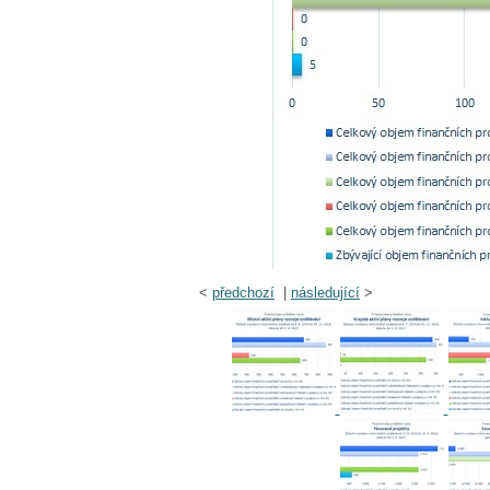
<
předchozí
|
následující
>