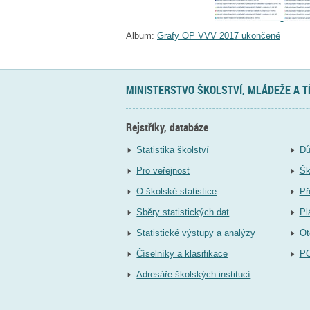
Album:
Grafy OP VVV 2017 ukončené
MINISTERSTVO ŠKOLSTVÍ, MLÁDEŽE A 
Rejstříky, databáze
Statistika školství
Dů
Pro veřejnost
Šk
O školské statistice
Př
Sběry statistických dat
Pl
Statistické výstupy a analýzy
Ot
Číselníky a klasifikace
P
Adresáře školských institucí