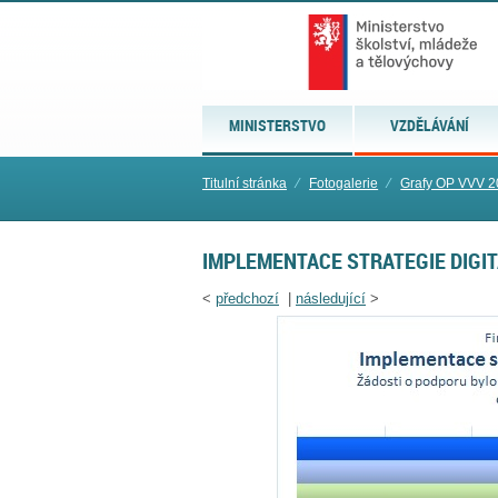
MINISTERSTVO
VZDĚLÁVÁNÍ
Titulní stránka
⁄
Fotogalerie
⁄
Grafy OP VVV 2
IMPLEMENTACE STRATEGIE DIGIT
<
předchozí
|
následující
>