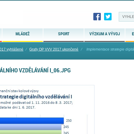
MLÁDEŽ
SPORT
VÝZKUM A VÝVOJ
E
017 vyhlášené
⁄
Grafy OP VVV 2017 ukončené
⁄
Implementace strategie digitá
ÁLNÍHO VZDĚLÁVÁNÍ I_06.JPG