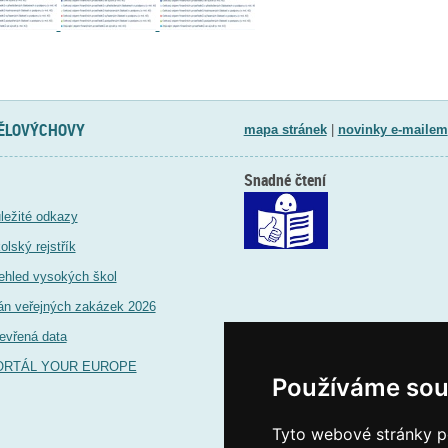
TĚLOVÝCHOVY
mapa stránek
|
novinky e-mailem
Snadné čtení
ležité odkazy
olský rejstřík
ehled vysokých škol
án veřejných zakázek 2026
evřená data
ORTÁL YOUR EUROPE
Používáme sou
Tyto webové stránky po