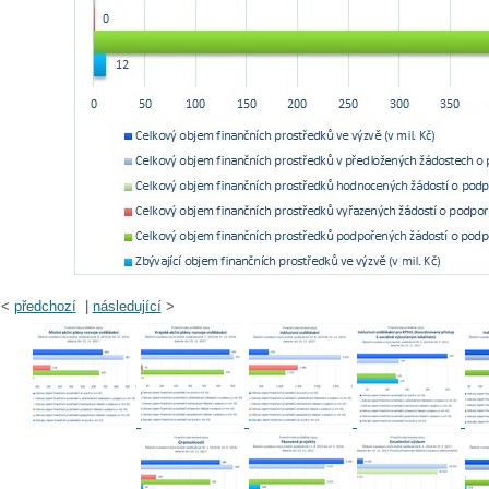
<
předchozí
|
následující
>