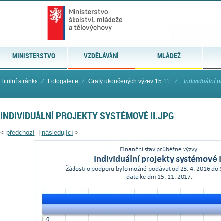
MINISTERSTVO
VZDĚLÁVÁNÍ
MLÁDEŽ
Titulní stránka
⁄
Fotogalerie
⁄
Grafy ukončených výzev 15.11.
⁄
Individuální 
INDIVIDUÁLNÍ PROJEKTY SYSTÉMOVÉ II.JPG
<
předchozí
|
následující
>