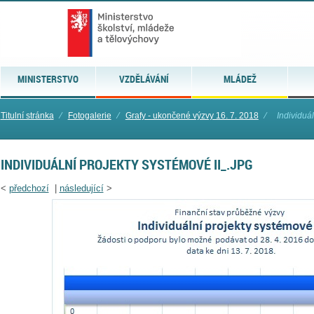
MINISTERSTVO
VZDĚLÁVÁNÍ
MLÁDEŽ
Titulní stránka
⁄
Fotogalerie
⁄
Grafy - ukončené výzvy 16. 7. 2018
⁄
Individuál
INDIVIDUÁLNÍ PROJEKTY SYSTÉMOVÉ II_.JPG
<
předchozí
|
následující
>