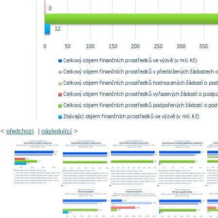
<
předchozí
|
následující
>