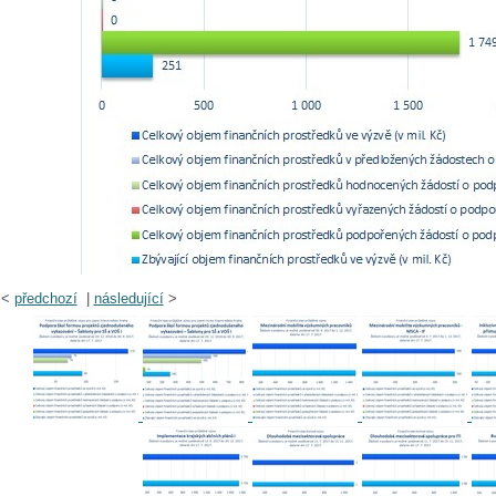
<
předchozí
|
následující
>