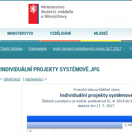
MINISTERSTVO
VZDĚLÁVÁNÍ
MLÁDEŽ
Titulní stránka
⁄
Fotogalerie
⁄
grafy čerpání vyhlášených výzev 18.7.2017
⁄
I
INDIVIDUÁLNÍ PROJEKTY SYSTÉMOVÉ.JPG
<
předchozí
|
následující
>