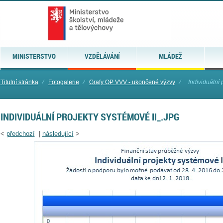
MINISTERSTVO
VZDĚLÁVÁNÍ
MLÁDEŽ
Titulní stránka
⁄
Fotogalerie
⁄
Grafy OP VVV - ukončené výzvy
⁄
Individuální 
INDIVIDUÁLNÍ PROJEKTY SYSTÉMOVÉ II_.JPG
<
předchozí
|
následující
>