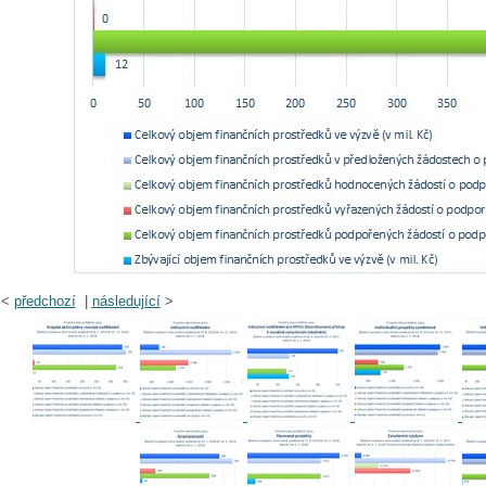
<
předchozí
|
následující
>