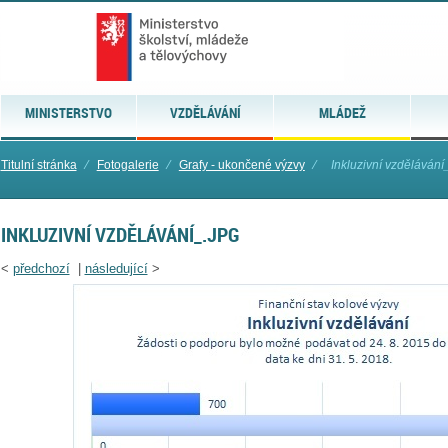
MINISTERSTVO
VZDĚLÁVÁNÍ
MLÁDEŽ
Titulní stránka
⁄
Fotogalerie
⁄
Grafy - ukončené výzvy
⁄
Inkluzivní vzdělávání
INKLUZIVNÍ VZDĚLÁVÁNÍ_.JPG
<
předchozí
|
následující
>