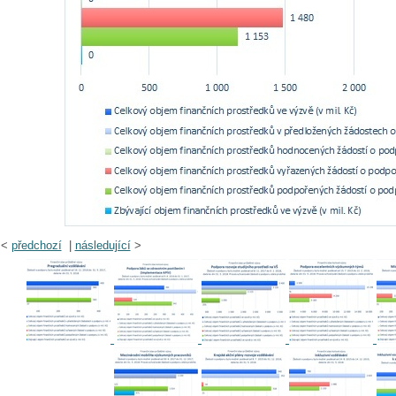
<
předchozí
|
následující
>