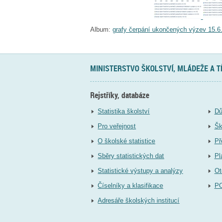
Album:
grafy čerpání ukončených výzev 15.6
MINISTERSTVO ŠKOLSTVÍ, MLÁDEŽE A 
Rejstříky, databáze
Statistika školství
Dů
Pro veřejnost
Šk
O školské statistice
Př
Sběry statistických dat
Pl
Statistické výstupy a analýzy
Ot
Číselníky a klasifikace
P
Adresáře školských institucí