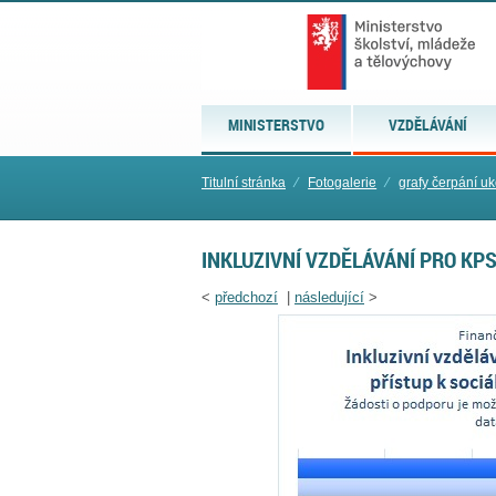
MINISTERSTVO
VZDĚLÁVÁNÍ
Titulní stránka
⁄
Fotogalerie
⁄
grafy čerpání u
INKLUZIVNÍ VZDĚLÁVÁNÍ PRO KP
<
předchozí
|
následující
>