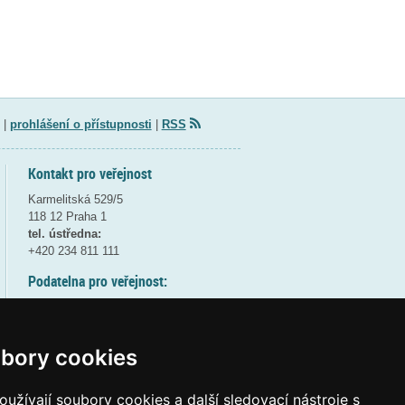
|
prohlášení o přístupnosti
|
RSS
Kontakt pro veřejnost
Karmelitská 529/5
118 12 Praha 1
tel. ústředna:
+420 234 811 111
Podatelna pro veřejnost:
pondělí a středa - 7:30-17:00
úterý a čtvrtek - 7:30-15:30
pátek - 7:30-14:00
bory cookies
8:30 - 9:30 - bezpečnostní přestávka
(více informací
ZDE
)
užívají soubory cookies a další sledovací nástroje s