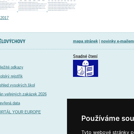
.2017
TĚLOVÝCHOVY
mapa stránek
|
novinky e-mailem
Snadné čtení
ležité odkazy
olský rejstřík
ehled vysokých škol
án veřejných zakázek 2026
evřená data
ORTÁL YOUR EUROPE
Používáme sou
Tyto webové stránky po