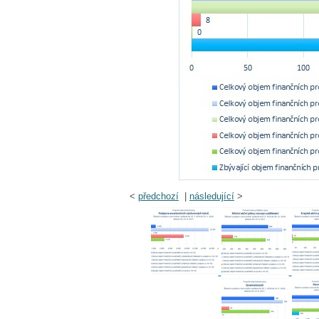
<
předchozí
|
následující
>