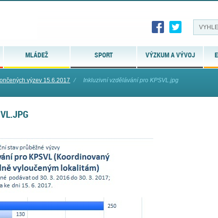
MLÁDEŽ
SPORT
VÝZKUM A VÝVOJ
E
končených výzev 15.6.2017
⁄
Inkluzivní vzdělávání pro KPSVL.jpg
SVL.JPG