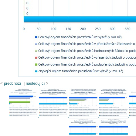
<
předchozí
|
následující
>