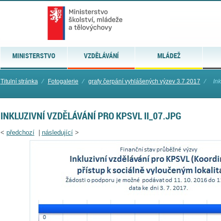
MINISTERSTVO
VZDĚLÁVÁNÍ
MLÁDEŽ
Titulní stránka
⁄
Fotogalerie
⁄
grafy čerpání vyhlášených výzev 3.7.2017
⁄
In
INKLUZIVNÍ VZDĚLÁVÁNÍ PRO KPSVL II_07.JPG
<
předchozí
|
následující
>