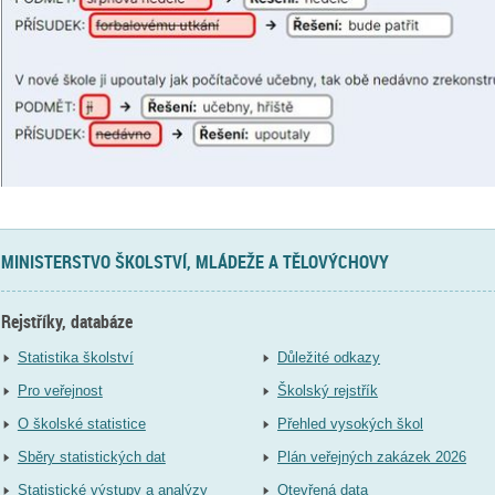
MINISTERSTVO ŠKOLSTVÍ, MLÁDEŽE A TĚLOVÝCHOVY
Rejstříky, databáze
Statistika školství
Důležité odkazy
Pro veřejnost
Školský rejstřík
O školské statistice
Přehled vysokých škol
Sběry statistických dat
Plán veřejných zakázek 2026
Statistické výstupy a analýzy
Otevřená data