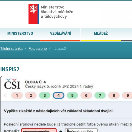
MINISTERSTVO
VZDĚLÁVÁNÍ
MLÁDEŽ
Titulní stránka
⁄
Fotogalerie
⁄
Inspis2
INSPIS2