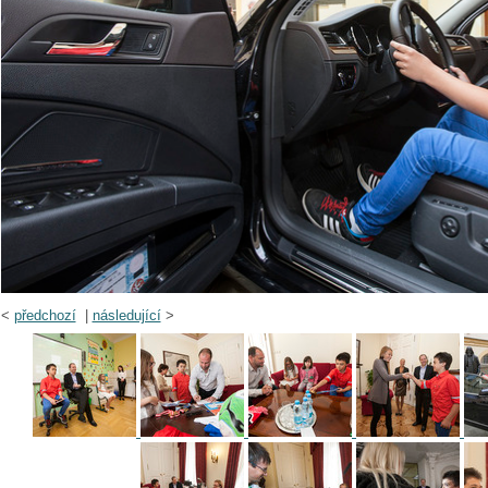
<
předchozí
|
následující
>