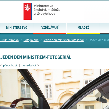
MINISTERSTVO
VZDĚLÁVÁNÍ
MLÁDEŽ
Titulní stránka
⁄
Fotogalerie
⁄
jeden den ministrem-fotoseriál
⁄
jeden den mini
JEDEN DEN MINISTREM-FOTOSERIÁL
<
předchozí
|
následující
>