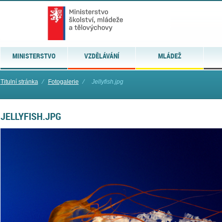
MINISTERSTVO
VZDĚLÁVÁNÍ
MLÁDEŽ
Titulní stránka
⁄
Fotogalerie
⁄
Jellyfish.jpg
JELLYFISH.JPG