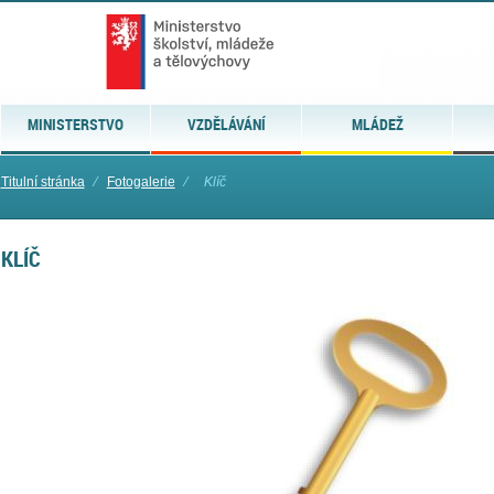
MINISTERSTVO
VZDĚLÁVÁNÍ
MLÁDEŽ
Titulní stránka
⁄
Fotogalerie
⁄
Klíč
KLÍČ