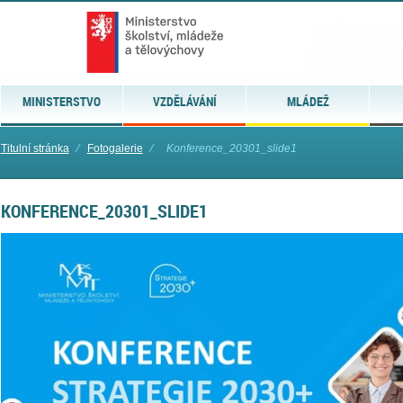
MINISTERSTVO
VZDĚLÁVÁNÍ
MLÁDEŽ
Titulní stránka
⁄
Fotogalerie
⁄
Konference_20301_slide1
KONFERENCE_20301_SLIDE1