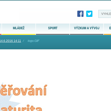
MLÁDEŽ
SPORT
VÝZKUM A VÝVOJ
E
14.6.2016 14:11
⁄
logo.GIF