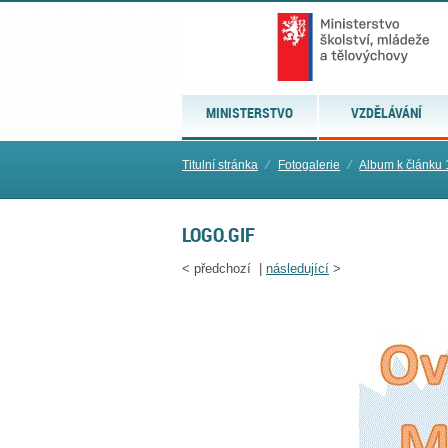
MINISTERSTVO
VZDĚLÁVÁNÍ
Titulní stránka
⁄
Fotogalerie
⁄
Album k článku 
LOGO.GIF
<
předchozí |
následující
>