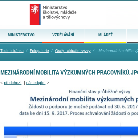
MINISTERSTVO
VZDĚLÁVÁNÍ
MLÁDEŽ
Titulní stránka
⁄
Fotogalerie
⁄
Grafy - aktuální výzvy
⁄
Mezinárodní mobilita v
MEZINÁRODNÍ MOBILITA VÝZKUMNÝCH PRACOVNÍKŮ.JP
<
předchozí
|
následující
>