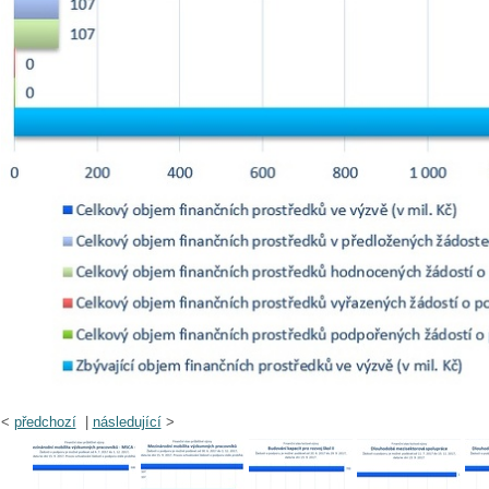
<
předchozí
|
následující
>