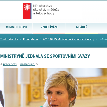
MINISTERSTVO
VZDĚLÁVÁNÍ
MLÁDEŽ
Titulní stránka
⁄
Fotogalerie
⁄
2015 0715 Ministryně + sportovní svazy
⁄
Minis
MINISTRYNĚ JEDNALA SE SPORTOVNÍMI SVAZY
<
předchozí
|
následující
>