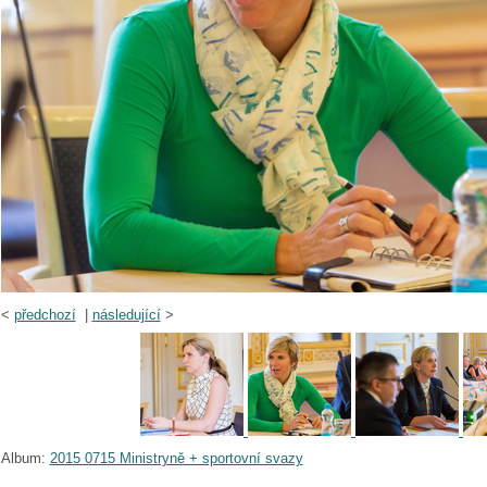
<
předchozí
|
následující
>
Album:
2015 0715 Ministryně + sportovní svazy