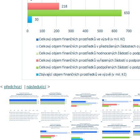
<
předchozí
|
následující
>