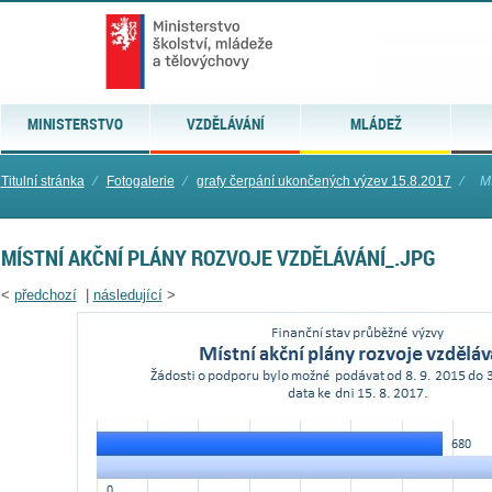
MINISTERSTVO
VZDĚLÁVÁNÍ
MLÁDEŽ
Titulní stránka
⁄
Fotogalerie
⁄
grafy čerpání ukončených výzev 15.8.2017
⁄
Mí
MÍSTNÍ AKČNÍ PLÁNY ROZVOJE VZDĚLÁVÁNÍ_.JPG
<
předchozí
|
následující
>