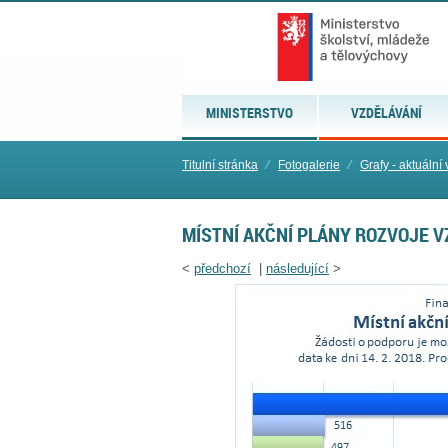
MINISTERSTVO
VZDĚLÁVÁNÍ
Titulní stránka
⁄
Fotogalerie
⁄
Grafy - aktuální
MÍSTNÍ AKČNÍ PLÁNY ROZVOJE VZ
<
předchozí
|
následující
>