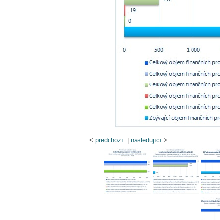
<
předchozí
|
následující
>