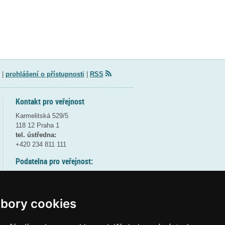
|
prohlášení o přístupnosti
|
RSS
Kontakt pro veřejnost
Karmelitská 529/5
118 12 Praha 1
tel. ústředna:
+420 234 811 111
Podatelna pro veřejnost:
pondělí a středa - 7:30-17:00
úterý a čtvrtek - 7:30-15:30
pátek - 7:30-14:00
bory cookies
8:30 - 9:30 - bezpečnostní přestávka
(více informací
ZDE
)