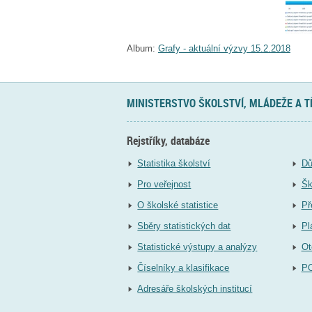
Album:
Grafy - aktuální výzvy 15.2.2018
MINISTERSTVO ŠKOLSTVÍ, MLÁDEŽE A 
Rejstříky, databáze
Statistika školství
Dů
Pro veřejnost
Šk
O školské statistice
Př
Sběry statistických dat
Pl
Statistické výstupy a analýzy
Ot
Číselníky a klasifikace
P
Adresáře školských institucí