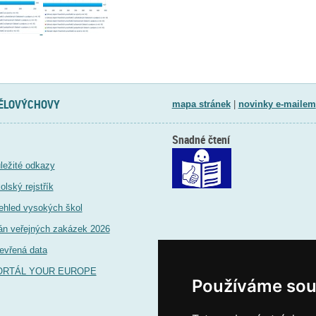
TĚLOVÝCHOVY
mapa stránek
|
novinky e-mailem
Snadné čtení
ležité odkazy
olský rejstřík
ehled vysokých škol
án veřejných zakázek 2026
evřená data
ORTÁL YOUR EUROPE
Používáme sou