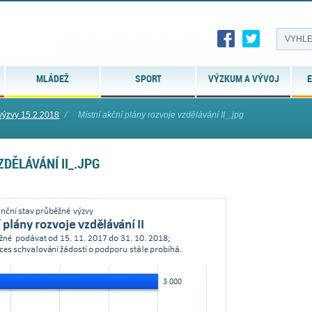
MLÁDEŽ
SPORT
VÝZKUM A VÝVOJ
E
 výzvy 15.2.2018
⁄
Místní akční plány rozvoje vzdělávání II_.jpg
DĚLÁVÁNÍ II_.JPG