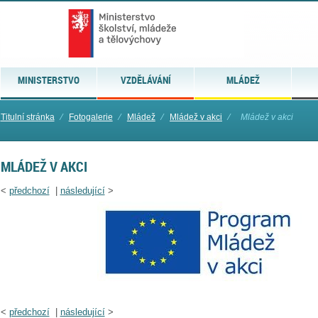
MINISTERSTVO
VZDĚLÁVÁNÍ
MLÁDEŽ
Titulní stránka
⁄
Fotogalerie
⁄
Mládež
⁄
Mládež v akci
⁄
Mládež v akci
MLÁDEŽ V AKCI
<
předchozí
|
následující
>
<
předchozí
|
následující
>