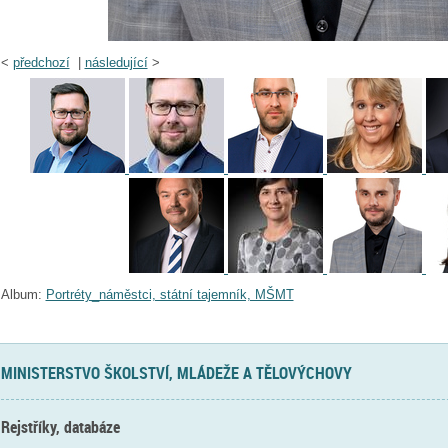
<
předchozí
|
následující
>
Album:
Portréty_náměstci, státní tajemník, MŠMT
MINISTERSTVO ŠKOLSTVÍ, MLÁDEŽE A TĚLOVÝCHOVY
Rejstříky, databáze