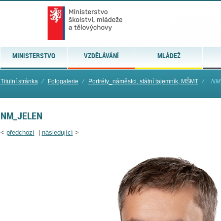
MINISTERSTVO
VZDĚLÁVÁNÍ
MLÁDEŽ
Titulní stránka
⁄
Fotogalerie
⁄
Portréty_náměstci, státní tajemník, MŠMT
⁄
NM
NM_JELEN
<
předchozí
|
následující
>