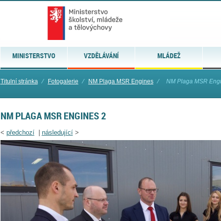
MINISTERSTVO
VZDĚLÁVÁNÍ
MLÁDEŽ
Titulní stránka
⁄
Fotogalerie
⁄
NM Plaga MSR Engines
⁄
NM Plaga MSR Engi
NM PLAGA MSR ENGINES 2
<
předchozí
|
následující
>