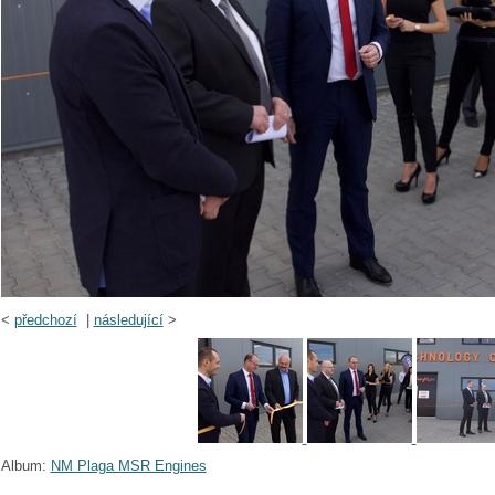
<
předchozí
|
následující
>
Album:
NM Plaga MSR Engines