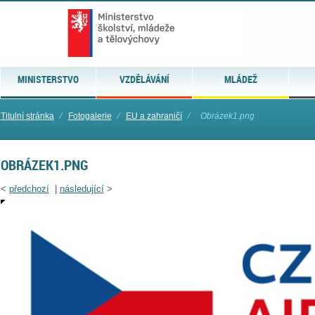
MINISTERSTVO
VZDĚLÁVÁNÍ
MLÁDEŽ
Titulní stránka
⁄
Fotogalerie
⁄
EU a zahraničí
⁄
Obrázek1.png
OBRÁZEK1.PNG
<
předchozí
|
následující
>