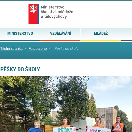
MINISTERSTVO
VZDĚLÁVÁNÍ
MLÁDEŽ
Titulní stránka
⁄
Fotogalerie
⁄
Pěšky do školy
PĚŠKY DO ŠKOLY