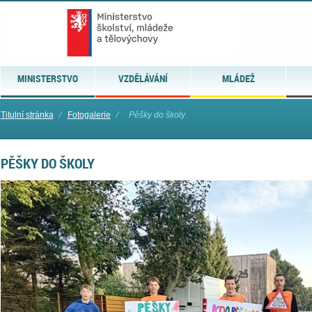
MINISTERSTVO
VZDĚLÁVÁNÍ
MLÁDEŽ
Titulní stránka
⁄
Fotogalerie
⁄
Pěšky do školy
PĚŠKY DO ŠKOLY