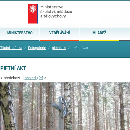
MINISTERSTVO
VZDĚLÁVÁNÍ
MLÁDEŽ
Titulní stránka
⁄
Fotogalerie
⁄
pietní akt
⁄
pietní akt
PIETNÍ AKT
<
předchozí |
následující
>