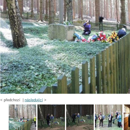
<
předchozí |
následující
>