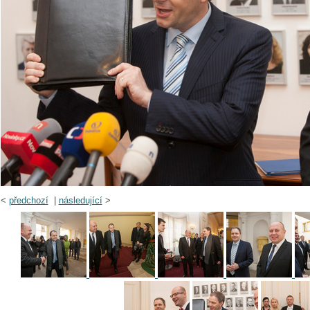
<
předchozí
|
následující
>