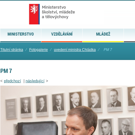
MINISTERSTVO
VZDĚLÁVÁNÍ
MLÁDEŽ
Titulní stránka
⁄
Fotogalerie
⁄
uvedení ministra Chládka
⁄
PM 7
PM 7
<
předchozí
|
následující
>