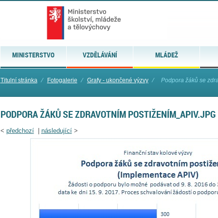
MINISTERSTVO
VZDĚLÁVÁNÍ
MLÁDEŽ
Titulní stránka
⁄
Fotogalerie
⁄
Grafy - ukončené výzvy
⁄
Podpora žáků se zdr
PODPORA ŽÁKŮ SE ZDRAVOTNÍM POSTIŽENÍM_APIV.JPG
<
předchozí
|
následující
>