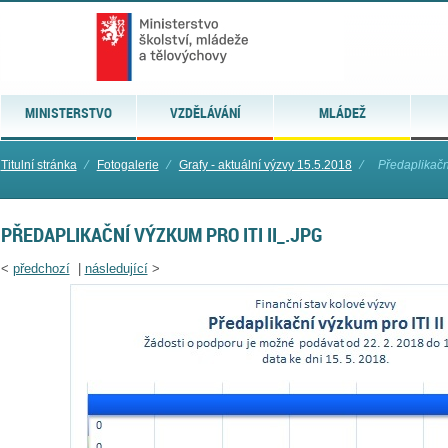
MINISTERSTVO
VZDĚLÁVÁNÍ
MLÁDEŽ
Titulní stránka
⁄
Fotogalerie
⁄
Grafy - aktuální výzvy 15.5.2018
⁄
Předaplikační
PŘEDAPLIKAČNÍ VÝZKUM PRO ITI II_.JPG
<
předchozí
|
následující
>