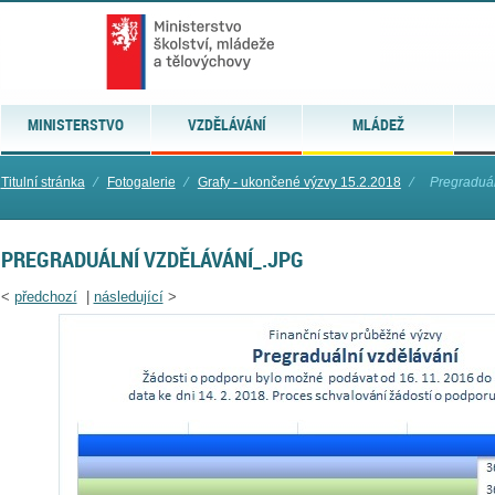
MINISTERSTVO
VZDĚLÁVÁNÍ
MLÁDEŽ
Titulní stránka
⁄
Fotogalerie
⁄
Grafy - ukončené výzvy 15.2.2018
⁄
Pregraduál
PREGRADUÁLNÍ VZDĚLÁVÁNÍ_.JPG
<
předchozí
|
následující
>