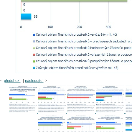
<
předchozí
|
následující
>