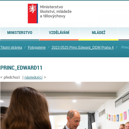
MINISTERSTVO
VZDĚLÁVÁNÍ
MLÁDEŽ
Titulní stránka
⁄
Fotogalerie
⁄
2023 0525 Princ Edward_DDM Praha 4
⁄
Prin
PRINC_EDWARD11
<
předchozí |
následující
>