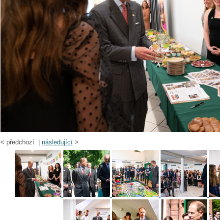
<
předchozí |
následující
>