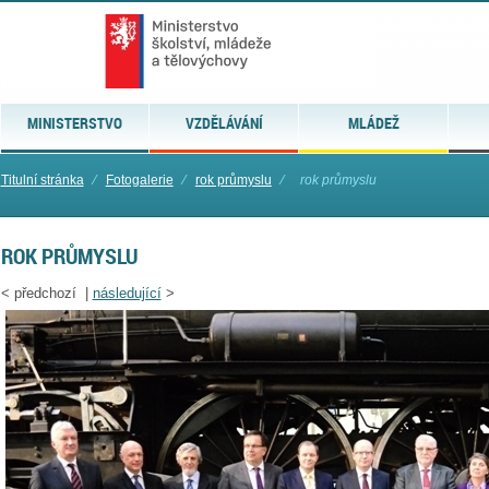
MINISTERSTVO
VZDĚLÁVÁNÍ
MLÁDEŽ
Titulní stránka
⁄
Fotogalerie
⁄
rok průmyslu
⁄
rok průmyslu
ROK PRŮMYSLU
<
předchozí |
následující
>