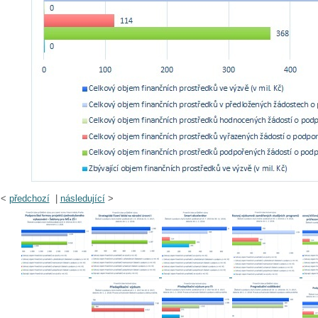
<
předchozí
|
následující
>