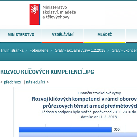
MINISTERSTVO
VZDĚLÁVÁNÍ
MLÁDEŽ
Titulní stránka
⁄
Fotogalerie
⁄
Grafy - aktuální výzvy 1.2.2018
⁄
Grafy - ukonče
ROZVOJ KLÍČOVÝCH KOMPETENCÍ.JPG
<
předchozí
|
následující
>