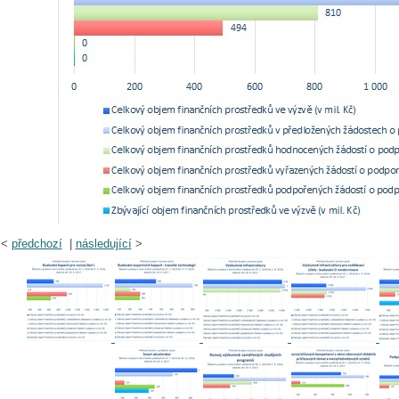
<
předchozí
|
následující
>