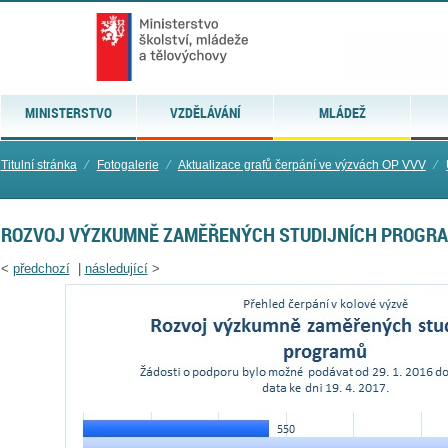
MINISTERSTVO
VZDĚLÁVÁNÍ
MLÁDEŽ
Titulní stránka
⁄
Fotogalerie
⁄
Aktualizace grafů čerpání ve výzvách OP VVV
⁄
ROZVOJ VÝZKUMNĚ ZAMĚŘENÝCH STUDIJNÍCH PROGR
<
předchozí
|
následující
>