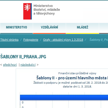
MINISTERSTVO
VZDĚLÁVÁNÍ
MLÁDEŽ
Titulní stránka
⁄
Fotogalerie
⁄
Grafy - aktuální výzvy 1.3.2018
⁄
Šablony II_Pr
ŠABLONY II_PRAHA.JPG
<
předchozí
|
následující
>