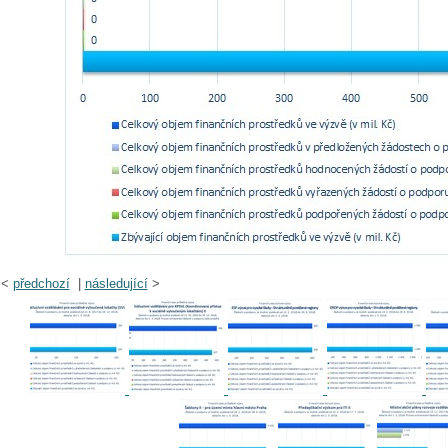
<
předchozí
|
následující
>