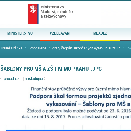
MINISTERSTVO
VZDĚLÁVÁNÍ
MLÁDEŽ
Titulní stránka
⁄
Fotogalerie
⁄
grafy čerpání ukončených výzev 15.8.2017
⁄
Š
ŠABLONY PRO MŠ A ZŠ I_MIMO PRAHU_.JPG
<
předchozí
|
následující
>