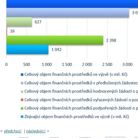
<
předchozí
|
následující
>