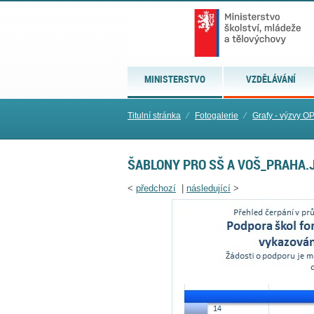
MINISTERSTVO
VZDĚLÁVÁNÍ
Titulní stránka
⁄
Fotogalerie
⁄
Grafy - výzvy O
ŠABLONY PRO SŠ A VOŠ_PRAHA.
<
předchozí
|
následující
>