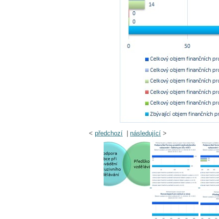
<
předchozí
|
následující
>