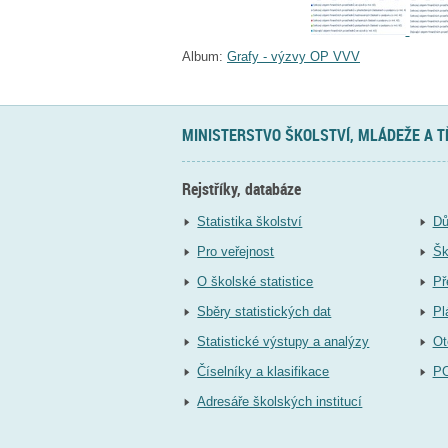
Album:
Grafy - výzvy OP VVV
MINISTERSTVO ŠKOLSTVÍ, MLÁDEŽE A 
Rejstříky, databáze
Statistika školství
Dů
Pro veřejnost
Šk
O školské statistice
Př
Sběry statistických dat
Pl
Statistické výstupy a analýzy
Ot
Číselníky a klasifikace
P
Adresáře školských institucí