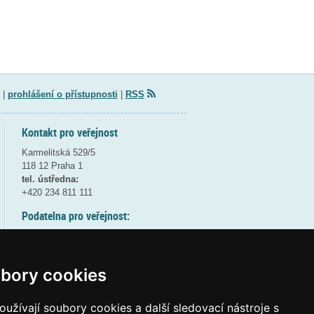
|
prohlášení o přístupnosti
|
RSS
Kontakt pro veřejnost
Karmelitská 529/5
118 12 Praha 1
tel. ústředna:
+420 234 811 111
Podatelna pro veřejnost:
pondělí a středa - 7:30-17:00
úterý a čtvrtek - 7:30-15:30
pátek - 7:30-14:00
bory cookies
8:30 - 9:30 - bezpečnostní přestávka
(více informací
ZDE
)
užívají soubory cookies a další sledovací nástroje s