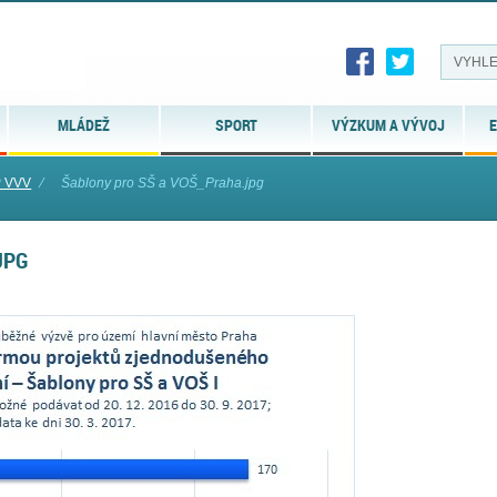
MLÁDEŽ
SPORT
VÝZKUM A VÝVOJ
E
P VVV
⁄
Šablony pro SŠ a VOŠ_Praha.jpg
JPG