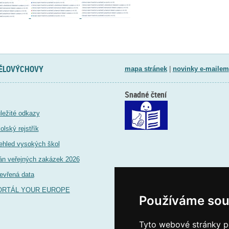
TĚLOVÝCHOVY
mapa stránek
|
novinky e-mailem
Snadné čtení
ležité odkazy
olský rejstřík
ehled vysokých škol
án veřejných zakázek 2026
evřená data
ORTÁL YOUR EUROPE
Používáme sou
Tyto webové stránky po