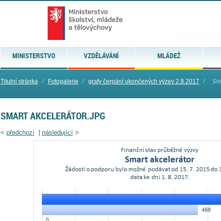
MINISTERSTVO
VZDĚLÁVÁNÍ
MLÁDEŽ
Titulní stránka
⁄
Fotogalerie
⁄
grafy čerpání ukončených výzev 2.8.2017
⁄
Sma
SMART AKCELERÁTOR.JPG
<
předchozí
|
následující
>