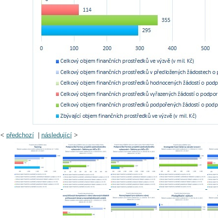
<
předchozí
|
následující
>