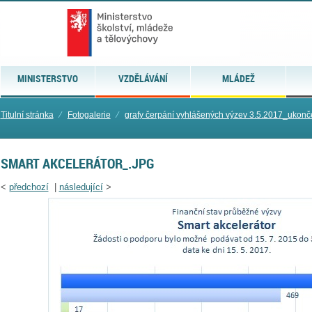
MINISTERSTVO
VZDĚLÁVÁNÍ
MLÁDEŽ
Titulní stránka
⁄
Fotogalerie
⁄
grafy čerpání vyhlášených výzev 3.5.2017_ukon
SMART AKCELERÁTOR_.JPG
<
předchozí
|
následující
>