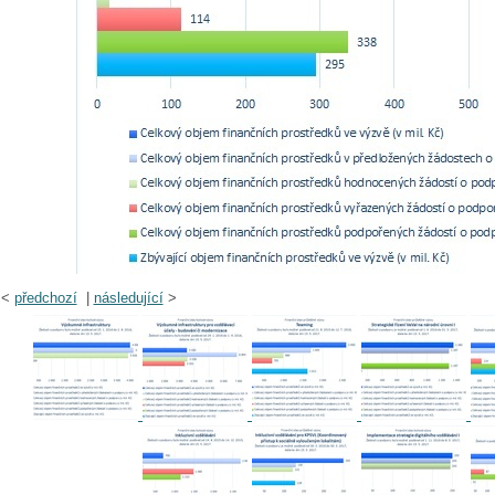
<
předchozí
|
následující
>