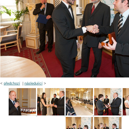
<
předchozí
|
následující
>