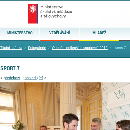
MINISTERSTVO
VZDĚLÁVÁNÍ
MLÁDEŽ
Titulní stránka
⁄
Fotogalerie
⁄
Ocenění nejlepších sportovců 2013
⁄
sport 7
SPORT 7
<
předchozí
|
následující
>