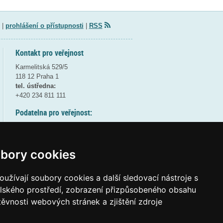
|
prohlášení o přístupnosti
|
RSS
Kontakt pro veřejnost
Karmelitská 529/5
118 12 Praha 1
tel. ústředna:
+420 234 811 111
Podatelna pro veřejnost:
pondělí a středa - 7:30-17:00
úterý a čtvrtek - 7:30-15:30
pátek - 7:30-14:00
bory cookies
8:30 - 9:30 - bezpečnostní přestávka
(více informací
ZDE
)
užívají soubory cookies a další sledovací nástroje s
elského prostředí, zobrazení přizpůsobeného obsahu
Elektronická podatelna:
těvnosti webových stránek a zjištění zdroje
posta@msmt
gov
cz
ID datové schránky:
vidaawt