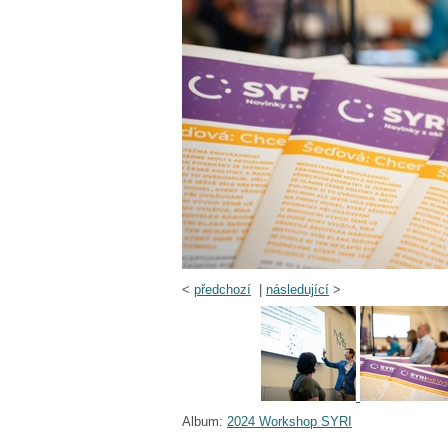
<
předchozí
|
následující
>
Album:
2024 Workshop SYRI