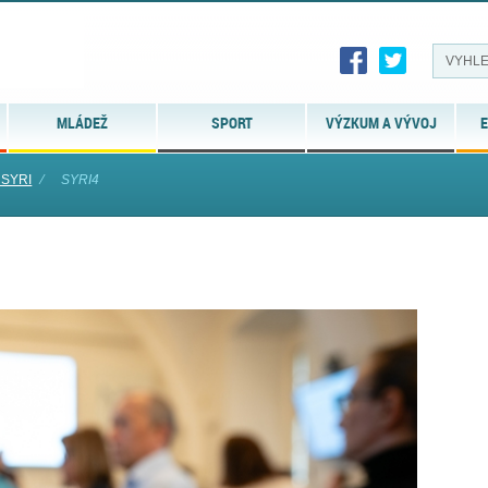
MLÁDEŽ
SPORT
VÝZKUM A VÝVOJ
E
 SYRI
⁄
SYRI4