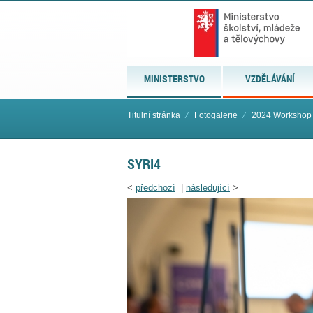
MINISTERSTVO
VZDĚLÁVÁNÍ
Titulní stránka
⁄
Fotogalerie
⁄
2024 Workshop
SYRI4
<
předchozí
|
následující
>