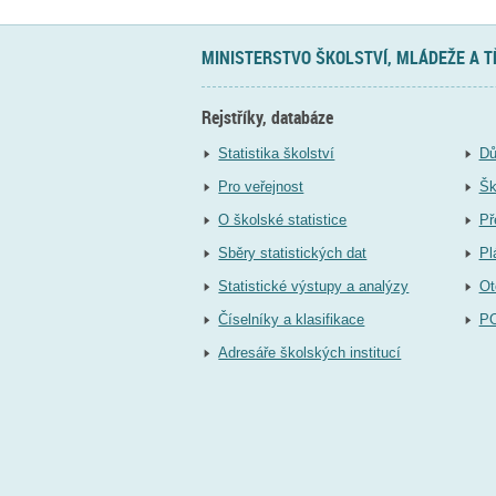
MINISTERSTVO ŠKOLSTVÍ, MLÁDEŽE A 
Rejstříky, databáze
Statistika školství
Dů
Pro veřejnost
Šk
O školské statistice
Př
Sběry statistických dat
Pl
Statistické výstupy a analýzy
Ot
Číselníky a klasifikace
P
Adresáře školských institucí