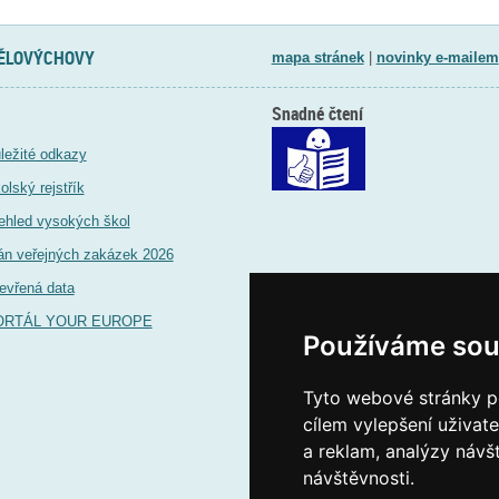
TĚLOVÝCHOVY
mapa stránek
|
novinky e-mailem
Snadné čtení
ležité odkazy
olský rejstřík
ehled vysokých škol
án veřejných zakázek 2026
evřená data
ORTÁL YOUR EUROPE
Používáme sou
Tyto webové stránky po
cílem vylepšení uživat
a reklam, analýzy návš
návštěvnosti.