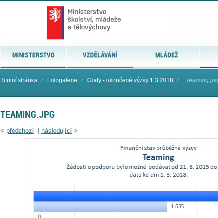
MINISTERSTVO
VZDĚLÁVÁNÍ
MLÁDEŽ
Titulní stránka
⁄
Fotogalerie
⁄
Grafy - ukončené výzvy 1.3.2018
⁄
Teaming.jp
TEAMING.JPG
<
předchozí
|
následující
>