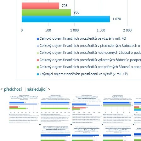
<
předchozí
|
následující
>