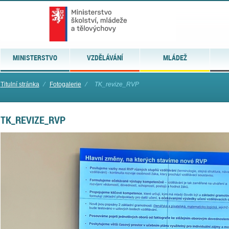
MINISTERSTVO
VZDĚLÁVÁNÍ
MLÁDEŽ
Titulní stránka
⁄
Fotogalerie
⁄
TK_revize_RVP
TK_REVIZE_RVP