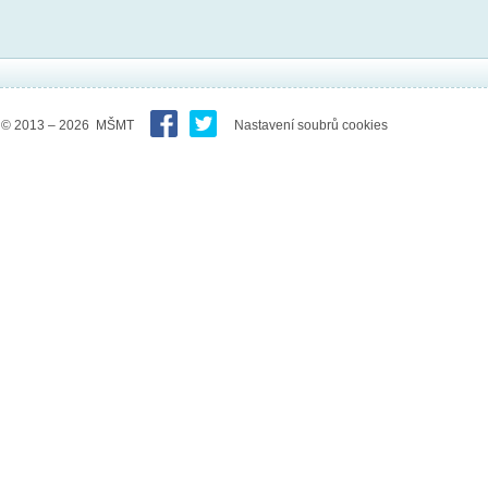
© 2013 – 2026 MŠMT
Nastavení soubrů cookies